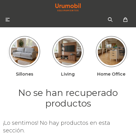

Sillones
Living
Home Office
Colchones
Sommiers
Sofás
No se han recuperado
Almohadas
Sofás cama
Respaldos
productos
Ropa de cama
¡Lo sentimos! No hay productos en esta
Mesas de luz
sección.