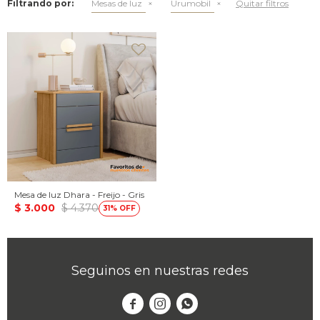
Filtrando por:
Mesas de luz
Urumobil
Quitar filtros
Mesa de luz Dhara - Freijo - Gris
$
3.000
$
4.370
31
Seguinos en nuestras redes


