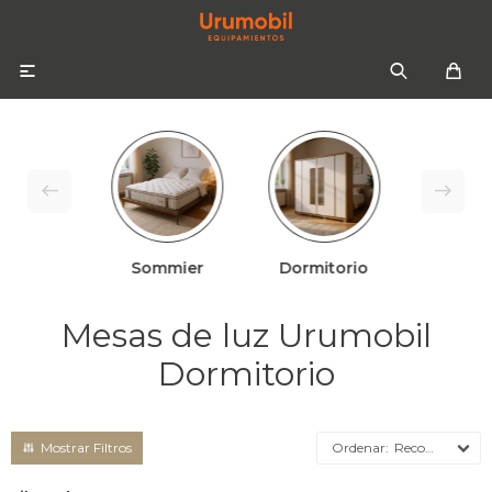

Sommier
Dormitorio
Colchones
Sommiers
Sofás
Mesas de luz Urumobil
Almohadas
Sofás cama
Respaldos
Dormitorio
Ropa de cama
Mesas de luz
Recomendados