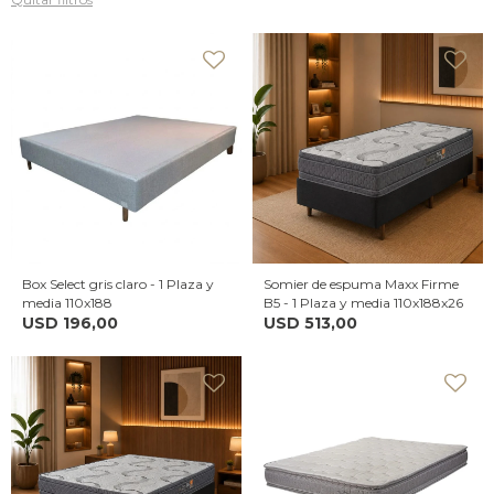
Box Select gris claro - 1 Plaza y
Somier de espuma Maxx Firme
media 110x188
B5 - 1 Plaza y media 110x188x26
USD
196,00
USD
513,00