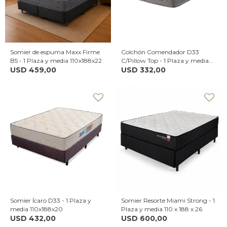
Somier de espuma Maxx Firme
Colchón Comendador D33
B5 - 1 Plaza y media 110x188x22
C/Pillow Top - 1 Plaza y media
USD
459,00
110x188x24
USD
332,00
Somier Ícaro D33 - 1 Plaza y
Somier Resorte Miami Strong - 1
media 110x188x20
Plaza y media 110 x 188 x 26
USD
432,00
USD
600,00